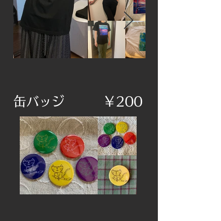
​缶バッジ ￥200