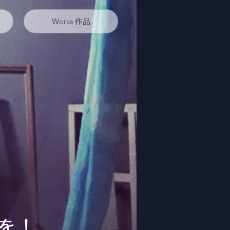
Works 作品
を！