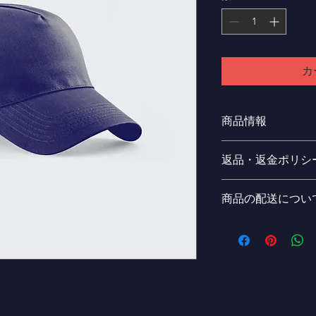
カ
商品情報
商品の詳細を入力し
返品・返金ポリシ
明に加え、商品の特
しましょう。
返品・返金ポリシー
商品の配送につい
満足しなかった場合
の手順などを説明し
配送地域、料金、所
顧客からの信頼を獲
する情報を入力して
だけます。
とで顧客からの信頼
いただけます。