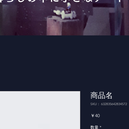
商品名
SKU： 632835642834572
価
￥40
格
数量
*